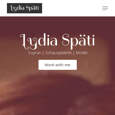
Skip
to
main
content
Lydia Späti
Sopran | Schauspielerin | Model
Work with me