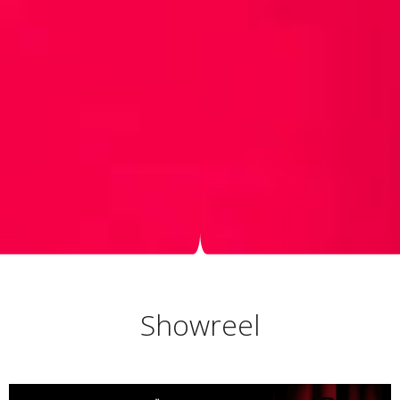
Showreel